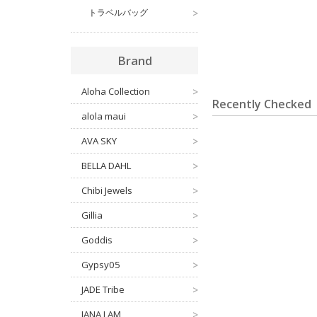
トラベルバッグ
>
Brand
Aloha Collection
>
Recently Checked
alola maui
>
AVA SKY
>
BELLA DAHL
>
Chibi Jewels
>
Gillia
>
Goddis
>
Gypsy05
>
JADE Tribe
>
JANA LAM
>