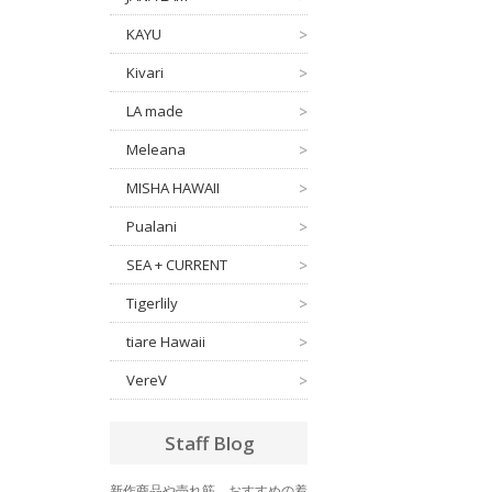
KAYU
>
Kivari
>
LA made
>
Meleana
>
MISHA HAWAII
>
Pualani
>
SEA + CURRENT
>
Tigerlily
>
tiare Hawaii
>
VereV
>
Staff Blog
新作商品や売れ筋、おすすめの着