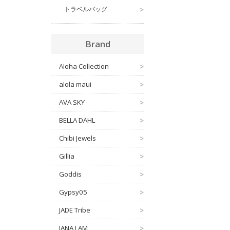
トラベルバッグ
>
Brand
Aloha Collection
>
alola maui
>
AVA SKY
>
BELLA DAHL
>
Chibi Jewels
>
Gillia
>
Goddis
>
Gypsy05
>
JADE Tribe
>
JANA LAM
>