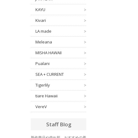
KAYU
>
Kivari
>
LA made
>
Meleana
>
MISHA HAWAII
>
Pualani
>
SEA + CURRENT
>
Tigerlily
>
tiare Hawaii
>
VereV
>
Staff Blog
新作商品や売れ筋、おすすめの着